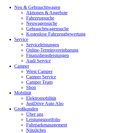
Neu & Gebrauchtwagen
Aktionen & Angebote
Fahrzeugsuche
Neuwagensuche
Gebrauchtwagensuche
Kostenlose Fahrzeugbewertung
Service
Serviceleistungen
Online-Terminvereinbarung
Finanzdienstleistungen
Audi Service
Camper
Wiest Camper
Camper Service
Camper Team
Shop
Mobilität
Elektromobilität
JustDrive Auto Abo
Großkunden
Über uns
Leistungsportfolio
Fuhrparkmanagement
Nützliches