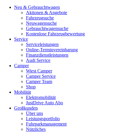
Neu & Gebrauchtwagen
Aktionen & Angebote
Fahrzeugsuche
Neuwagensuche
Gebrauchtwagensuche
Kostenlose Fahrzeugbewertung
Service
Serviceleistungen
Online-Terminvereinbarung
Finanzdienstleistungen
Audi Service
Camper
Wiest Camper
Camper Service
Camper Team
Shop
Mobilität
Elektromobilität
JustDrive Auto Abo
Großkunden
Über uns
Leistungsportfolio
Fuhrparkmanagement
Nützliches