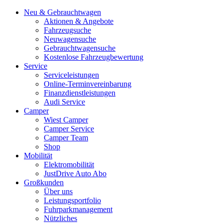
Neu & Gebrauchtwagen
Aktionen & Angebote
Fahrzeugsuche
Neuwagensuche
Gebrauchtwagensuche
Kostenlose Fahrzeugbewertung
Service
Serviceleistungen
Online-Terminvereinbarung
Finanzdienstleistungen
Audi Service
Camper
Wiest Camper
Camper Service
Camper Team
Shop
Mobilität
Elektromobilität
JustDrive Auto Abo
Großkunden
Über uns
Leistungsportfolio
Fuhrparkmanagement
Nützliches