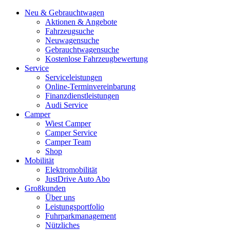
Neu & Gebrauchtwagen
Aktionen & Angebote
Fahrzeugsuche
Neuwagensuche
Gebrauchtwagensuche
Kostenlose Fahrzeugbewertung
Service
Serviceleistungen
Online-Terminvereinbarung
Finanzdienstleistungen
Audi Service
Camper
Wiest Camper
Camper Service
Camper Team
Shop
Mobilität
Elektromobilität
JustDrive Auto Abo
Großkunden
Über uns
Leistungsportfolio
Fuhrparkmanagement
Nützliches