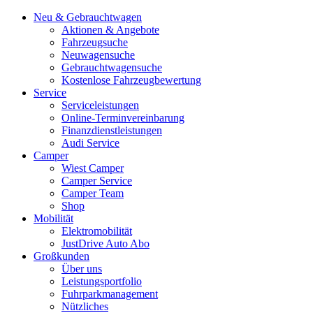
Neu & Gebrauchtwagen
Aktionen & Angebote
Fahrzeugsuche
Neuwagensuche
Gebrauchtwagensuche
Kostenlose Fahrzeugbewertung
Service
Serviceleistungen
Online-Terminvereinbarung
Finanzdienstleistungen
Audi Service
Camper
Wiest Camper
Camper Service
Camper Team
Shop
Mobilität
Elektromobilität
JustDrive Auto Abo
Großkunden
Über uns
Leistungsportfolio
Fuhrparkmanagement
Nützliches