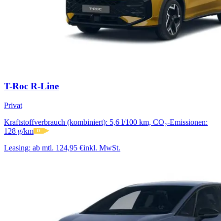
T-Roc R-Line
Privat
Kraftstoffverbrauch (kombiniert): 5,6 l/100 km, CO₂-Emissionen:
128 g/km
D
Leasing:
ab mtl. 124,95 €
inkl. MwSt.