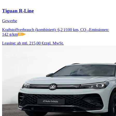
Tiguan R-Line
Gewerbe
Kraftstoffverbrauch (kombiniert): 6,2 l/100 km, CO₂-Emissionen:
142 g/km
E
Leasing:
ab mtl. 215,00 €
zzgl. MwSt.