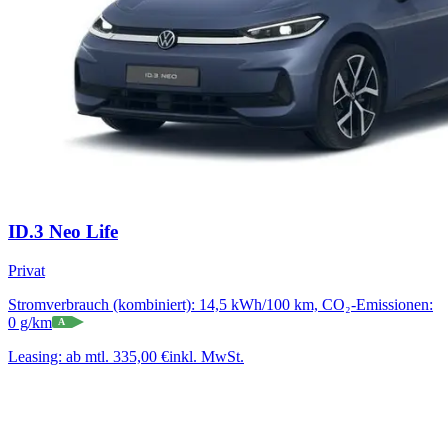
ID.3 Neo Life
Privat
Stromverbrauch (kombiniert): 14,5 kWh/100 km, CO₂-Emissionen:
0 g/km
A
Leasing:
ab mtl. 335,00 €
inkl. MwSt.