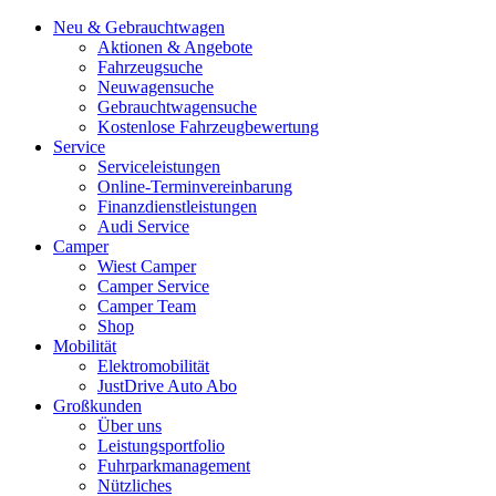
Neu & Gebrauchtwagen
Aktionen & Angebote
Fahrzeugsuche
Neuwagensuche
Gebrauchtwagensuche
Kostenlose Fahrzeugbewertung
Service
Serviceleistungen
Online-Terminvereinbarung
Finanzdienstleistungen
Audi Service
Camper
Wiest Camper
Camper Service
Camper Team
Shop
Mobilität
Elektromobilität
JustDrive Auto Abo
Großkunden
Über uns
Leistungsportfolio
Fuhrparkmanagement
Nützliches