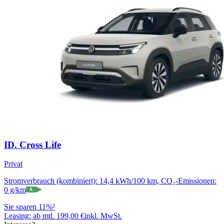
ID. Cross Life
Privat
Stromverbrauch (kombiniert): 14,4 kWh/100 km, CO₂-Emissionen:
0 g/km
A
Sie sparen 11%²
Leasing:
ab mtl. 199,00 €
inkl. MwSt.