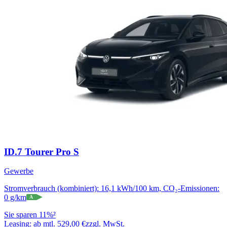
ID.7 Tourer Pro S
Gewerbe
Stromverbrauch (kombiniert): 16,1 kWh/100 km, CO₂-Emissionen:
0 g/km
A
Sie sparen 11%²
Leasing:
ab mtl. 529,00 €
zzgl. MwSt.