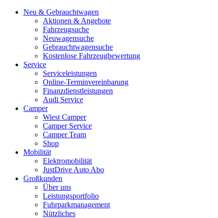
Neu & Gebrauchtwagen
Aktionen & Angebote
Fahrzeugsuche
Neuwagensuche
Gebrauchtwagensuche
Kostenlose Fahrzeugbewertung
Service
Serviceleistungen
Online-Terminvereinbarung
Finanzdienstleistungen
Audi Service
Camper
Wiest Camper
Camper Service
Camper Team
Shop
Mobilität
Elektromobilität
JustDrive Auto Abo
Großkunden
Über uns
Leistungsportfolio
Fuhrparkmanagement
Nützliches