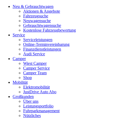
Neu & Gebrauchtwagen
Aktionen & Angebote
Fahrzeugsuche
Neuwagensuche
Gebrauchtwagensuche
Kostenlose Fahrzeugbewertung
Service
Serviceleistungen
Online-Terminvereinbarung
Finanzdienstleistungen
Audi Service
Camper
Wiest Camper
Camper Service
Camper Team
Shop
Mobilität
Elektromobilität
JustDrive Auto Abo
Großkunden
Über uns
Leistungsportfolio
Fuhrparkmanagement
Nützliches