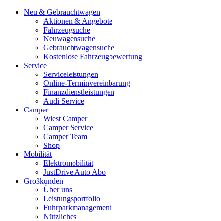
Neu & Gebrauchtwagen
Aktionen & Angebote
Fahrzeugsuche
Neuwagensuche
Gebrauchtwagensuche
Kostenlose Fahrzeugbewertung
Service
Serviceleistungen
Online-Terminvereinbarung
Finanzdienstleistungen
Audi Service
Camper
Wiest Camper
Camper Service
Camper Team
Shop
Mobilität
Elektromobilität
JustDrive Auto Abo
Großkunden
Über uns
Leistungsportfolio
Fuhrparkmanagement
Nützliches