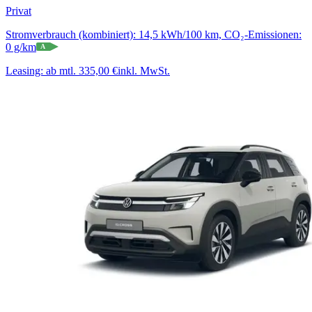
Privat
Stromverbrauch (kombiniert): 14,5 kWh/100 km, CO₂-Emissionen:
0 g/km
A
Leasing:
ab mtl. 335,00 €
inkl. MwSt.