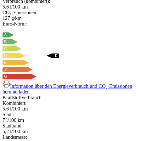
Verbrauch (kombiniert):
5,6 l/100 km
CO₂-Emissionen:
127 g/km
Euro-Norm:
-
A
B
C
D
D
E
F
G
Information über den Energieverbrauch und CO₂-Emissionen
herunterladen
Kraftstoffverbrauch
Kombiniert:
5,6 l/100 km
Stadt:
7 l/100 km
Stadtrand:
5,2 l/100 km
Landstrasse: