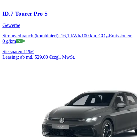
ID.7 Tourer Pro S
Gewerbe
Stromverbrauch (kombiniert): 16,1 kWh/100 km, CO₂-Emissionen:
0 g/km
A
Sie sparen 11%²
Leasing:
ab mtl. 529,00 €
zzgl. MwSt.