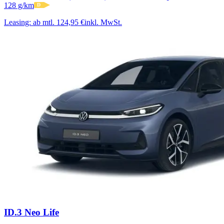
128 g/km
D
Leasing:
ab mtl. 124,95 €
inkl. MwSt.
ID.3 Neo Life