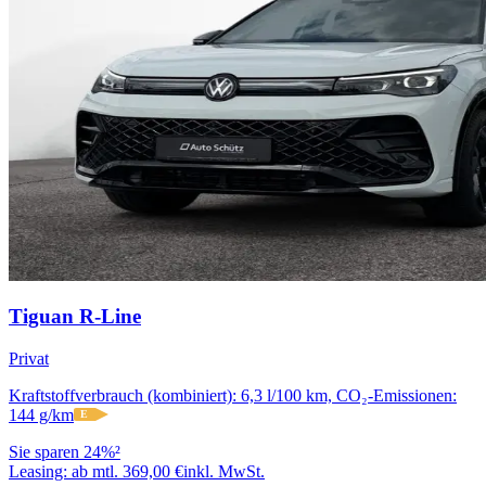
Tiguan R-Line
Privat
Kraftstoffverbrauch (kombiniert): 6,3 l/100 km, CO₂-Emissionen:
144 g/km
E
Sie sparen 24%²
Leasing:
ab mtl. 369,00 €
inkl. MwSt.