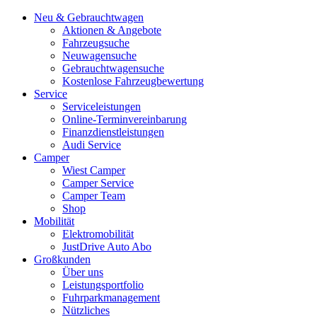
Neu & Gebrauchtwagen
Aktionen & Angebote
Fahrzeugsuche
Neuwagensuche
Gebrauchtwagensuche
Kostenlose Fahrzeugbewertung
Service
Serviceleistungen
Online-Terminvereinbarung
Finanzdienstleistungen
Audi Service
Camper
Wiest Camper
Camper Service
Camper Team
Shop
Mobilität
Elektromobilität
JustDrive Auto Abo
Großkunden
Über uns
Leistungsportfolio
Fuhrparkmanagement
Nützliches