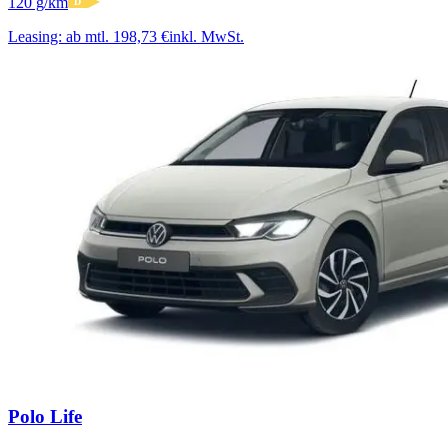
120 g/km
D
Leasing:
ab mtl. 198,73 €
inkl. MwSt.
Polo Life