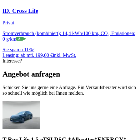
ID. Cross Life
Privat
Stromverbrauch (kombiniert): 14,4 kWh/100 km, CO₂-Emissionen:
0 g/km
A
Sie sparen 11%²
Leasing:
ab mtl. 199,00 €
inkl. MwSt.
Interesse?
Angebot anfragen
Schicken Sie uns gerne eine Anfrage. Ein Verkaufsberater wird sich
so schnell wie möglich bei Ihnen melden.
T-Roc Life 1.5 eTSI DSG *Allwetter*ENERGY*