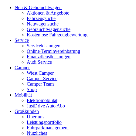
Neu & Gebrauchtwagen
Aktionen & Angebote
Fahrzeugsuche
Neuwagensuche
Gebrauchtwagensuche
Kostenlose Fahrzeugbewertung
Service
Serviceleistungen
Online-Terminvereinbarung
Finanzdienstleistungen
Audi Service
Camper
Wiest Camper
Camper Service
Camper Team
Shop
Mobilität
Elektromobilität
JustDrive Auto Abo
Großkunden
Über uns
Leistungsportfolio
Fuhrparkmanagement
Nützliches