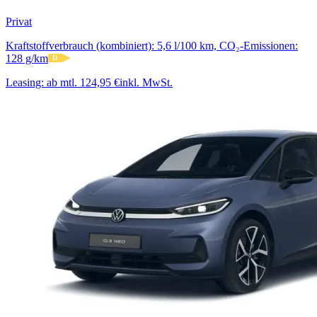
Privat
Kraftstoffverbrauch (kombiniert): 5,6 l/100 km, CO₂-Emissionen:
128 g/km
D
Leasing:
ab mtl. 124,95 €
inkl. MwSt.