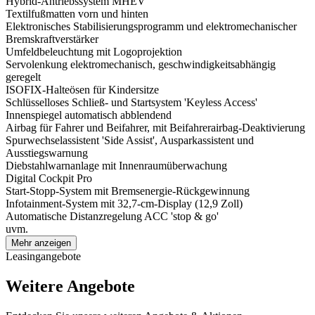
Hybrid-Antriebssystem MHEV
Textilfußmatten vorn und hinten
Elektronisches Stabilisierungsprogramm und elektromechanischer
Bremskraftverstärker
Umfeldbeleuchtung mit Logoprojektion
Servolenkung elektromechanisch, geschwindigkeitsabhängig
geregelt
ISOFIX-Halteösen für Kindersitze
Schlüsselloses Schließ- und Startsystem 'Keyless Access'
Innenspiegel automatisch abblendend
Airbag für Fahrer und Beifahrer, mit Beifahrerairbag-Deaktivierung
Spurwechselassistent 'Side Assist', Ausparkassistent und
Ausstiegswarnung
Diebstahlwarnanlage mit Innenraumüberwachung
Digital Cockpit Pro
Start-Stopp-System mit Bremsenergie-Rückgewinnung
Infotainment-System mit 32,7-cm-Display (12,9 Zoll)
Automatische Distanzregelung ACC 'stop & go'
uvm.
Mehr anzeigen
Leasingangebote
Weitere Angebote