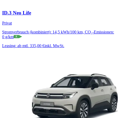
ID.3 Neo Life
Privat
Stromverbrauch (kombiniert): 14,5 kWh/100 km, CO₂-Emissionen:
0 g/km
A
Leasing:
ab mtl. 335,00 €
inkl. MwSt.