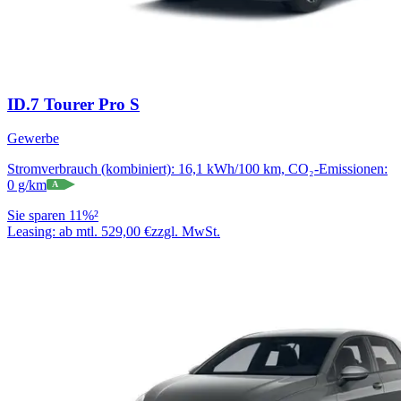
ID.7 Tourer Pro S
Gewerbe
Stromverbrauch (kombiniert): 16,1 kWh/100 km, CO₂-Emissionen:
0 g/km
A
Sie sparen 11%²
Leasing:
ab mtl. 529,00 €
zzgl. MwSt.