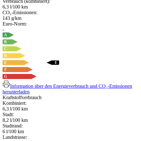
Verbrauch (kombiniert):
6,3 l/100 km
CO₂-Emissionen:
143 g/km
Euro-Norm:
-
A
B
C
D
E
E
F
G
Information über den Energieverbrauch und CO₂-Emissionen
herunterladen
Kraftstoffverbrauch
Kombiniert:
6,3 l/100 km
Stadt:
8,2 l/100 km
Stadtrand:
6 l/100 km
Landstrasse: