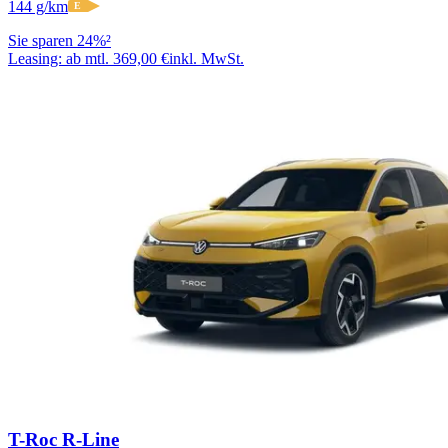
144 g/km
E
Sie sparen 24%²
Leasing:
ab mtl. 369,00 €
inkl. MwSt.
T-Roc R-Line