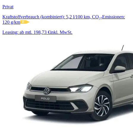
Privat
Kraftstoffverbrauch (kombiniert): 5,2 l/100 km, CO₂-Emissionen:
120 g/km
D
Leasing:
ab mtl. 198,73 €
inkl. MwSt.