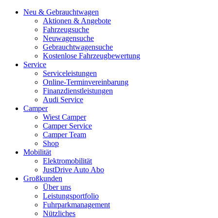
Neu & Gebrauchtwagen
Aktionen & Angebote
Fahrzeugsuche
Neuwagensuche
Gebrauchtwagensuche
Kostenlose Fahrzeugbewertung
Service
Serviceleistungen
Online-Terminvereinbarung
Finanzdienstleistungen
Audi Service
Camper
Wiest Camper
Camper Service
Camper Team
Shop
Mobilität
Elektromobilität
JustDrive Auto Abo
Großkunden
Über uns
Leistungsportfolio
Fuhrparkmanagement
Nützliches