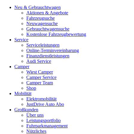
Neu & Gebrauchtwagen
Aktionen & Angebote
Fahrzeugsuche
Neuwagensuche
Gebrauchtwagensuche
Kostenlose Fahrzeugbewertung
Service
Serviceleistungen
Online-Terminvereinbarung
Finanzdienstleistungen
Audi Service
Camper
Wiest Camper
Camper Service
Camper Team
Shop
Mobilität
Elektromobilität
JustDrive Auto Abo
Großkunden
Über uns
Leistungsportfolio
Fuhrparkmanagement
Nützliches