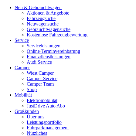
Neu & Gebrauchtwagen
Aktionen & Angebote
Fahrzeugsuche
Neuwagensuche
Gebrauchtwagensuche
Kostenlose Fahrzeugbewertung
Service
Serviceleistungen
Online-Terminvereinbarung
Finanzdienstleistungen
Audi Service
Camper
Wiest Camper
Camper Service
Camper Team
Shop
Mobilität
Elektromobilität
JustDrive Auto Abo
Großkunden
Über uns
Leistungsportfolio
Fuhrparkmanagement
Nützliches