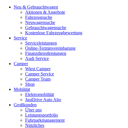
Neu & Gebrauchtwagen
Aktionen & Angebote
Fahrzeugsuche
Neuwagensuche
Gebrauchtwagensuche
Kostenlose Fahrzeugbewertung
Service
Serviceleistungen
Online-Terminvereinbarung
Finanzdienstleistungen
Audi Service
Camper
Wiest Camper
Camper Service
Camper Team
Shop
Mobilität
Elektromobilität
JustDrive Auto Abo
Großkunden
Über uns
Leistungsportfolio
Fuhrparkmanagement
Nützliches