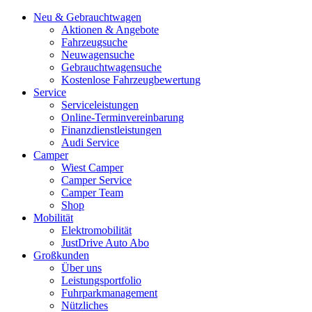
Neu & Gebrauchtwagen
Aktionen & Angebote
Fahrzeugsuche
Neuwagensuche
Gebrauchtwagensuche
Kostenlose Fahrzeugbewertung
Service
Serviceleistungen
Online-Terminvereinbarung
Finanzdienstleistungen
Audi Service
Camper
Wiest Camper
Camper Service
Camper Team
Shop
Mobilität
Elektromobilität
JustDrive Auto Abo
Großkunden
Über uns
Leistungsportfolio
Fuhrparkmanagement
Nützliches