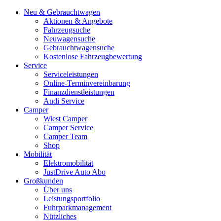
Neu & Gebrauchtwagen
Aktionen & Angebote
Fahrzeugsuche
Neuwagensuche
Gebrauchtwagensuche
Kostenlose Fahrzeugbewertung
Service
Serviceleistungen
Online-Terminvereinbarung
Finanzdienstleistungen
Audi Service
Camper
Wiest Camper
Camper Service
Camper Team
Shop
Mobilität
Elektromobilität
JustDrive Auto Abo
Großkunden
Über uns
Leistungsportfolio
Fuhrparkmanagement
Nützliches