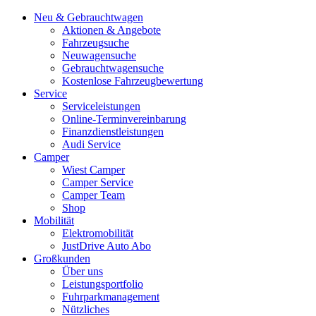
Neu & Gebrauchtwagen
Aktionen & Angebote
Fahrzeugsuche
Neuwagensuche
Gebrauchtwagensuche
Kostenlose Fahrzeugbewertung
Service
Serviceleistungen
Online-Terminvereinbarung
Finanzdienstleistungen
Audi Service
Camper
Wiest Camper
Camper Service
Camper Team
Shop
Mobilität
Elektromobilität
JustDrive Auto Abo
Großkunden
Über uns
Leistungsportfolio
Fuhrparkmanagement
Nützliches