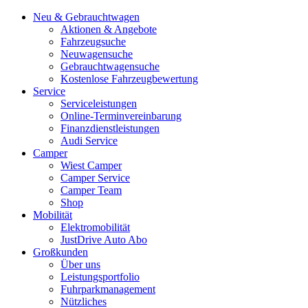
Neu & Gebrauchtwagen
Aktionen & Angebote
Fahrzeugsuche
Neuwagensuche
Gebrauchtwagensuche
Kostenlose Fahrzeugbewertung
Service
Serviceleistungen
Online-Terminvereinbarung
Finanzdienstleistungen
Audi Service
Camper
Wiest Camper
Camper Service
Camper Team
Shop
Mobilität
Elektromobilität
JustDrive Auto Abo
Großkunden
Über uns
Leistungsportfolio
Fuhrparkmanagement
Nützliches