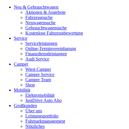
Neu & Gebrauchtwagen
Aktionen & Angebote
Fahrzeugsuche
Neuwagensuche
Gebrauchtwagensuche
Kostenlose Fahrzeugbewertung
Service
Serviceleistungen
Online-Terminvereinbarung
Finanzdienstleistungen
Audi Service
Camper
Wiest Camper
Camper Service
Camper Team
Shop
Mobilität
Elektromobilität
JustDrive Auto Abo
Großkunden
Über uns
Leistungsportfolio
Fuhrparkmanagement
Nützliches