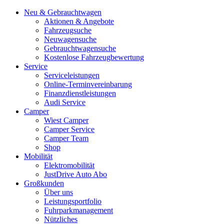
Neu & Gebrauchtwagen
Aktionen & Angebote
Fahrzeugsuche
Neuwagensuche
Gebrauchtwagensuche
Kostenlose Fahrzeugbewertung
Service
Serviceleistungen
Online-Terminvereinbarung
Finanzdienstleistungen
Audi Service
Camper
Wiest Camper
Camper Service
Camper Team
Shop
Mobilität
Elektromobilität
JustDrive Auto Abo
Großkunden
Über uns
Leistungsportfolio
Fuhrparkmanagement
Nützliches