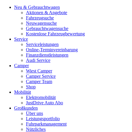
Neu & Gebrauchtwagen
Aktionen & Angebote
Fahrzeugsuche
Neuwagensuche
Gebrauchtwagensuche
Kostenlose Fahrzeugbewertung
Service
Serviceleistungen
Online-Terminvereinbarung
Finanzdienstleistungen
Audi Service
Camper
Wiest Camper
Camper Service
Camper Team
Shop
Mobilität
Elektromobilität
JustDrive Auto Abo
Großkunden
Über uns
Leistungsportfolio
Fuhrparkmanagement
Nützliches