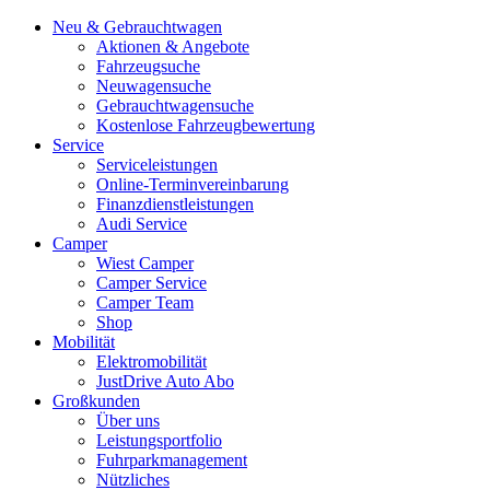
Neu & Gebrauchtwagen
Aktionen & Angebote
Fahrzeugsuche
Neuwagensuche
Gebrauchtwagensuche
Kostenlose Fahrzeugbewertung
Service
Serviceleistungen
Online-Terminvereinbarung
Finanzdienstleistungen
Audi Service
Camper
Wiest Camper
Camper Service
Camper Team
Shop
Mobilität
Elektromobilität
JustDrive Auto Abo
Großkunden
Über uns
Leistungsportfolio
Fuhrparkmanagement
Nützliches