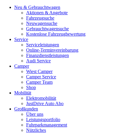
Neu & Gebrauchtwagen
Aktionen & Angebote
Fahrzeugsuche
Neuwagensuche
Gebrauchtwagensuche
Kostenlose Fahrzeugbewertung
Service
Serviceleistungen
Online-Terminvereinbarung
Finanzdienstleistungen
Audi Service
Camper
Wiest Camper
Camper Service
Camper Team
Shop
Mobilität
Elektromobilität
JustDrive Auto Abo
Großkunden
Über uns
Leistungsportfolio
Fuhrparkmanagement
Nützliches