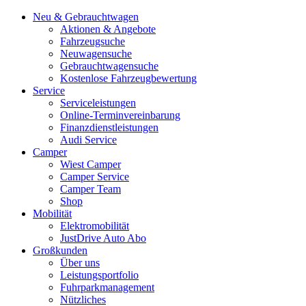
Neu & Gebrauchtwagen
Aktionen & Angebote
Fahrzeugsuche
Neuwagensuche
Gebrauchtwagensuche
Kostenlose Fahrzeugbewertung
Service
Serviceleistungen
Online-Terminvereinbarung
Finanzdienstleistungen
Audi Service
Camper
Wiest Camper
Camper Service
Camper Team
Shop
Mobilität
Elektromobilität
JustDrive Auto Abo
Großkunden
Über uns
Leistungsportfolio
Fuhrparkmanagement
Nützliches